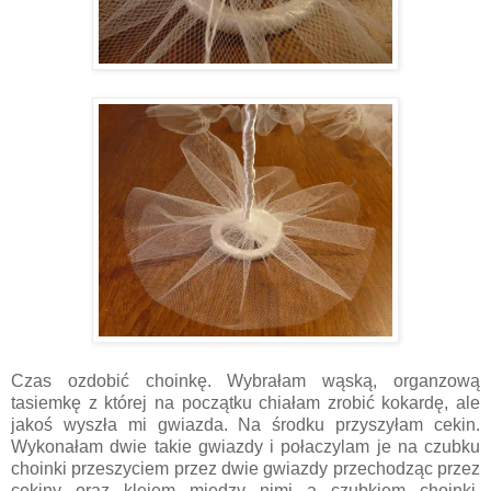
Czas ozdobić choinkę. Wybrałam wąską, organzową
tasiemkę z której na początku chiałam zrobić kokardę, ale
jakoś wyszła mi gwiazda. Na środku przyszyłam cekin.
Wykonałam dwie takie gwiazdy i połaczylam je na czubku
choinki przeszyciem przez dwie gwiazdy przechodząc przez
cekiny oraz klejem między nimi a czubkiem choinki.