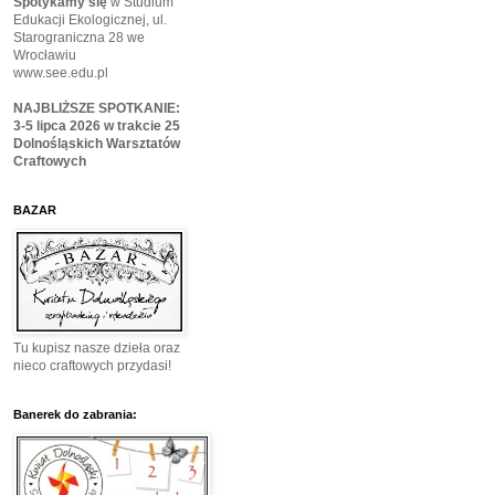
Spotykamy się
w Studium
Edukacji Ekologicznej, ul.
Starograniczna 28 we
Wrocławiu
www.see.edu.pl
NAJBLIŻSZE SPOTKANIE:
3-5 lipca 2026 w trakcie 25
Dolnośląskich Warsztatów
Craftowych
BAZAR
Tu kupisz nasze dzieła oraz
nieco craftowych przydasi!
Banerek do zabrania: