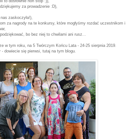
li to dosłownie non stop :)),
dziękujemy za prowadzenie :D),
ć nas zaskoczyła!),
m za nagrody na te konkursy, które mogłyśmy rozdać uczestnikom i
ar,
odziękować, bo bez niej to chwilami ani rusz...
e w tym roku, na 5 Twórczym Końcu Lata - 24-25 sierpnia 2019.
- dowiecie się pierwsi, tutaj na tym blogu.