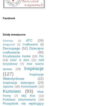
Facebook
Działy tematyczne
ATC
(26)
52strony
(2)
Craftowanie
(9)
Amigurumi
(3)
Decoupage
(52)
Dziecięce
craftowanie
(40)
Encyklopedia Kartek
(10)
Filc
(14)
Gość w dom
(11)
Haft
krzyżykowy
(7)
Inne ważne
Inspiracje
sprawy
(19)
(127)
Inspiracje
Walentynkowe
(22)
Inspiracje dziecięce
(23)
Japonia
(18)
Kolorowanki
(14)
Kursowo
(93)
Małe
Formy
(7)
Mój Rok
(13)
Podstawy albumowania
(16)
Przepiśnik nie wędrujący