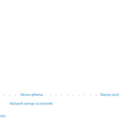
Strona główna
Starszy post
Wyświetl wersję na komórki
tom)