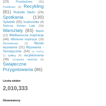
(23)
Przydasiowo
(11)
Recykling
Pudełkowo
(5)
(81)
Robótki Stefci
(24)
Spotkania
(130)
Sylwetki
(55)
Szablonetka
(9)
Twórczy Koniec Lata
(14)
Warsztaty
(83)
Washi
Wielkanocne inspiracje
(12)
(44)
Wtorkowe inspiracje
(19)
Wyniki
Wymiankowo
(3)
wyzwania
(31)
Wyzwania -
Tematycznie
(54)
iris folding
recyklomania
quilling
(4)
(1)
(38)
scrapowa niedziela
(6)
Świąteczne
Przygotowania
(86)
Liczba odsłon
2,010,333
Obserwatorzy