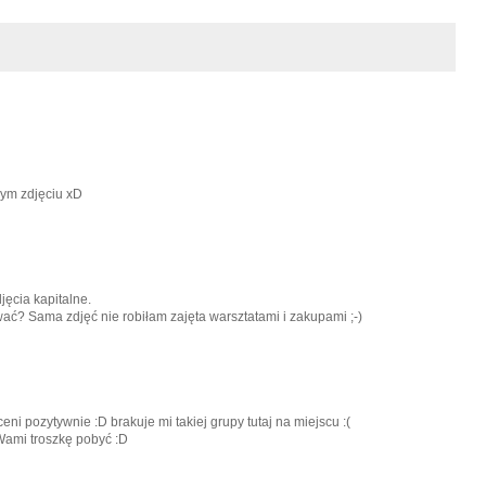
nym zdjęciu xD
jęcia kapitalne.
ać? Sama zdjęć nie robiłam zajęta warsztatami i zakupami ;-)
ni pozytywnie :D brakuje mi takiej grupy tutaj na miejscu :(
Wami troszkę pobyć :D