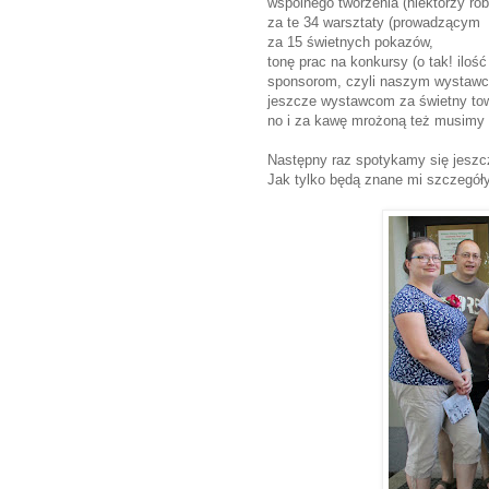
wspólnego tworzenia (niektórzy robi
za te 34 warsztaty (prowadzącym 
za 15 świetnych pokazów,
tonę prac na konkursy (o tak! iloś
sponsorom, czyli naszym wystawco
jeszcze wystawcom za świetny tow
no i za kawę mrożoną też musimy p
Następny raz spotykamy się jeszcz
Jak tylko będą znane mi szczegóły 