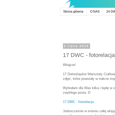
Strona główna
O NAS
24 D
2 lipca 2019
17 DWC - fotorelacja
Witajcie!
17 Dolnośląskie Warsztaty Craftowe 
zdjęć, które powstały w trakcie imp
Wybrałam dla Was kilka i będę w
o
zwykłego posta :D
17 DWC - fotorelacja
Jednocześnie w imieniu całej eki