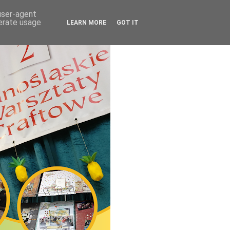
 user-agent
nerate usage
LEARN MORE
GOT IT