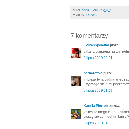
Autor:
Anna - Krulik
o
23:57
Etykiety:
17DWC
7 komentarzy:
EviPassjonatka
pisze...
Jaka ja skupiona na tym jed
3 lipca 2019 09:31
barbaratoja
pisze...
Impreza była cudna, więc i zd
Czy mogę się nimi poczęstow
3 lipca 2019 11:23
Kamila Pietroń
pisze...
jesteście mega cudnie zakręce
cieszę się że mogłam tam z 
3 lipca 2019 14:38