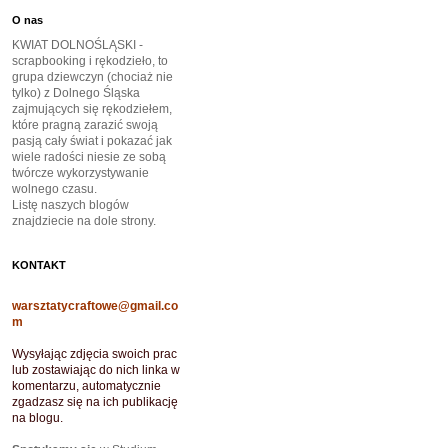
O nas
KWIAT DOLNOŚLĄSKI -
scrapbooking i rękodzieło, to
grupa dziewczyn (chociaż nie
tylko) z Dolnego Śląska
zajmujących się rękodziełem,
które pragną zarazić swoją
pasją cały świat i pokazać jak
wiele radości niesie ze sobą
twórcze wykorzystywanie
wolnego czasu.
Listę naszych blogów
znajdziecie na dole strony.
KONTAKT
warsztatycraftowe@gmail.co
m
Wysyłając zdjęcia swoich prac
lub zostawiając do nich linka w
komentarzu, automatycznie
zgadzasz się na ich publikację
na blogu.