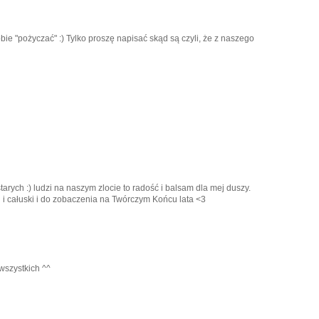
ie "pożyczać" :) Tylko proszę napisać skąd są czyli, że z naszego
starych :) ludzi na naszym zlocie to radość i balsam dla mej duszy.
i i całuski i do zobaczenia na Twórczym Końcu lata <3
wszystkich ^^