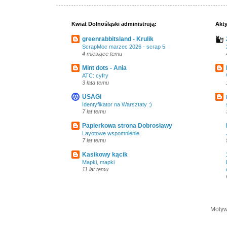
Kwiat Dolnośląski administrują:
Akty
greenrabbitsland - Krulik
ScrapMoc marzec 2026 - scrap 5
4 miesiące temu
Mint dots - Ania
ATC: cyfry
3 lata temu
USAGI
Identyfikator na Warsztaty :)
7 lat temu
Papierkowa strona Dobrosławy
Layotowe wspomnienie
7 lat temu
Kasikowy kącik
Mapki, mapki
11 lat temu
Motyw