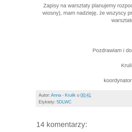
Zapisy na warsztaty planujemy rozpoc
wiosny), mam nadzieję, że wszyscy p
warsztat
Pozdrawiam i do
Krul
koordynato
Autor:
Anna - Krulik
o
00:41
Etykiety:
5DLWC
14 komentarzy: