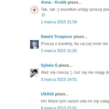
Anna - Krulik
pisze...
Tak, tak :) wszelkie urlopy proszę pl
:D
1 marca 2015 21:59
Dawid Trzepizor
pisze...
Proszę o korektę, bo raczej mnie nie 
2 marca 2015 11:20
Sylwia S
pisze...
Ależ się cieszę :) Już się nie mogę d
3 marca 2015 14:51
USAGI
pisze...
hA! Może tym razem uda mi się zała
8 marca 2015 22:01