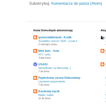
Subskrybuj:
Komentarze do posta (Atom)
Kwiat Dolnośląski administrują:
Akty
greenrabbitsland - Krulik
ScrapMoc marzec 2026 - scrap 5
3 miesiące temu
Mint dots - Ania
ATC: cyfry
3 lata temu
USAGI
Identyfikator na Warsztaty :)
7 lat temu
Papierkowa strona Dobrosławy
Layotowe wspomnienie
7 lat temu
Kasikowy kącik
Mapki, mapki
11 lat temu