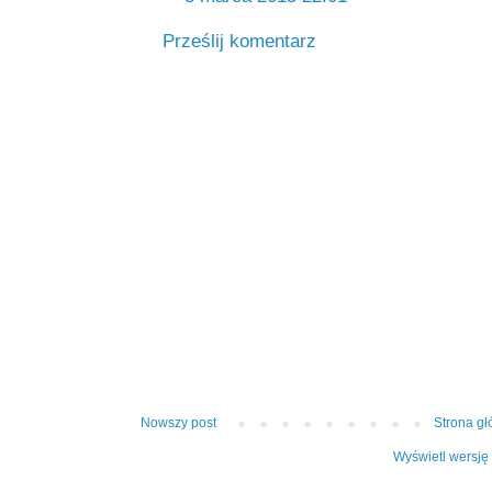
Prześlij komentarz
Nowszy post
Strona g
Wyświetl wersję