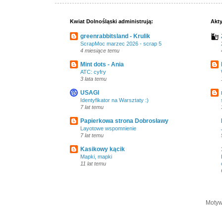
Kwiat Dolnośląski administrują:
Akty
greenrabbitsland - Krulik
ScrapMoc marzec 2026 - scrap 5
4 miesiące temu
Mint dots - Ania
ATC: cyfry
3 lata temu
USAGI
Identyfikator na Warsztaty :)
7 lat temu
Papierkowa strona Dobrosławy
Layotowe wspomnienie
7 lat temu
Kasikowy kącik
Mapki, mapki
11 lat temu
Motyw